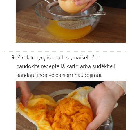
9.
Išimkite tyrę iš marlės „maišelio“ ir
naudokite recepte iš karto arba sudėkite į
sandarų indą vėlesniam naudojimui.