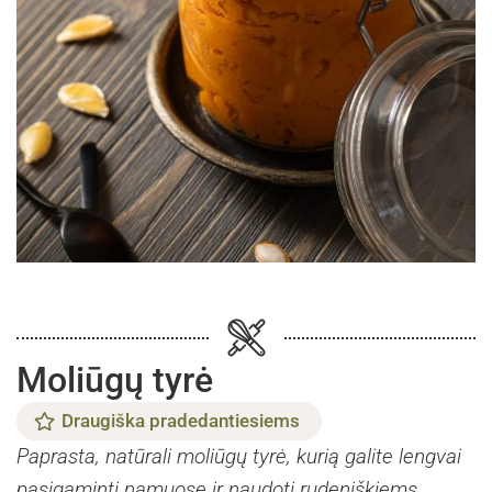
Moliūgų tyrė
Draugiška pradedantiesiems
Paprasta, natūrali moliūgų tyrė, kurią galite lengvai
pasigaminti namuose ir naudoti rudeniškiems