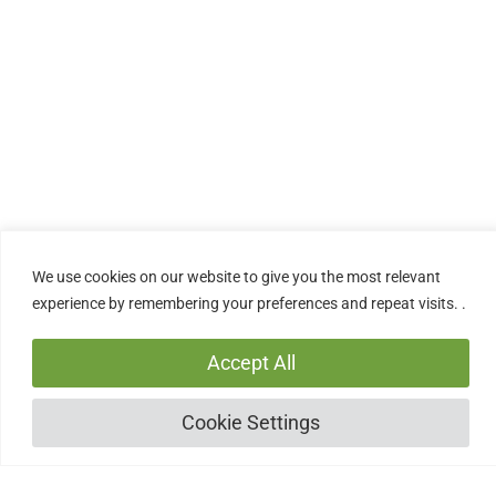
Atsidėkokite trupučiu
meilės
Jeigu jums patinka nemokamas šio
puslapio turinys ir norite jo daugiau,
nupirktie man daugiau laiko saldžių receptų
We use cookies on our website to give you the most relevant
kūrimui. Net ir hipotetinės kavos puodelis
experience by remembering your preferences and repeat visits. .
mane tikrai pradžiugins!
Accept All
Nupirkite man kavos
Cookie Settings