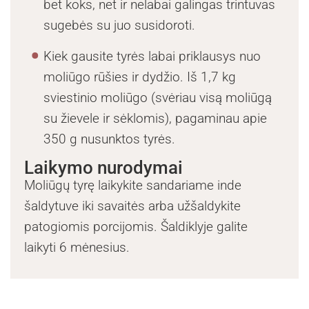
bet koks, net ir nelabai galingas trintuvas
sugebės su juo susidoroti.
Kiek gausite tyrės labai priklausys nuo
moliūgo rūšies ir dydžio. Iš 1,7 kg
sviestinio moliūgo (svėriau visą moliūgą
su žievele ir sėklomis), pagaminau apie
350 g nusunktos tyrės.
Laikymo nurodymai
Moliūgų tyrę laikykite sandariame inde
šaldytuve iki savaitės arba užšaldykite
patogiomis porcijomis. Šaldiklyje galite
laikyti 6 mėnesius.