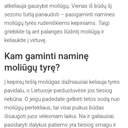
atkeliauja gausybė moliūgų. Vienas iš būdų šį
sezono turtą panaudoti – pasigaminti naminės
moliūgų tyrės rudeniškiems kepiniams. Taigi
griebkite tą ant palangės liūdintį moliūgą ir
keliaukite į virtuvę.
Kam gaminti naminę
moliūgų tyrę?
Į kepinių tešlą moliūgas dažniausiai keliauja tyrės
pavidalu, o Lietuvoje parduotuvėse jos tiesiog
nebūna. O jeigu padedate gelbėti tetos sodą nuo
moliūgų pertekliaus, tai visai puikus būdas
išsaugoti juos vėlesniam laikui. Na ir galiausiai,
pasidaryti dalykus patiems yra tiesiog smagu ir