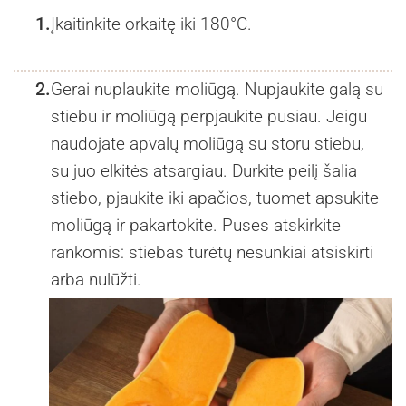
1.
Įkaitinkite orkaitę iki 180°C.
2.
Gerai nuplaukite moliūgą. Nupjaukite galą su
stiebu ir moliūgą perpjaukite pusiau. Jeigu
naudojate apvalų moliūgą su storu stiebu,
su juo elkitės atsargiau. Durkite peilį šalia
stiebo, pjaukite iki apačios, tuomet apsukite
moliūgą ir pakartokite. Puses atskirkite
rankomis: stiebas turėtų nesunkiai atsiskirti
arba nulūžti.