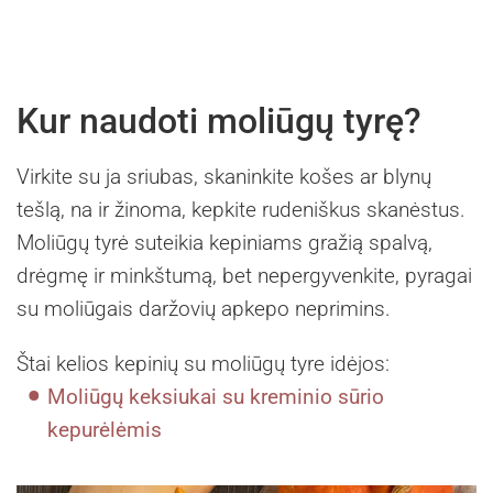
Kur naudoti moliūgų tyrę?
Virkite su ja sriubas, skaninkite košes ar blynų
tešlą, na ir žinoma, kepkite rudeniškus skanėstus.
Moliūgų tyrė suteikia kepiniams gražią spalvą,
drėgmę ir minkštumą, bet nepergyvenkite, pyragai
su moliūgais daržovių apkepo neprimins.
Štai kelios kepinių su moliūgų tyre idėjos:
Moliūgų keksiukai su kreminio sūrio
kepurėlėmis