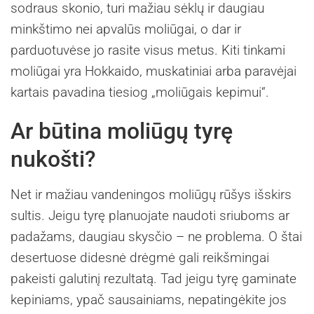
sodraus skonio, turi mažiau sėklų ir daugiau
minkštimo nei apvalūs moliūgai, o dar ir
parduotuvėse jo rasite visus metus. Kiti tinkami
moliūgai yra Hokkaido, muskatiniai arba paravėjai
kartais pavadina tiesiog „moliūgais kepimui“.
Ar būtina moliūgų tyrę
nukošti?
Net ir mažiau vandeningos moliūgų rūšys išskirs
sultis. Jeigu tyrę planuojate naudoti sriuboms ar
padažams, daugiau skysčio – ne problema. O štai
desertuose didesnė drėgmė gali reikšmingai
pakeisti galutinį rezultatą. Tad jeigu tyrę gaminate
kepiniams, ypač sausainiams, nepatingėkite jos