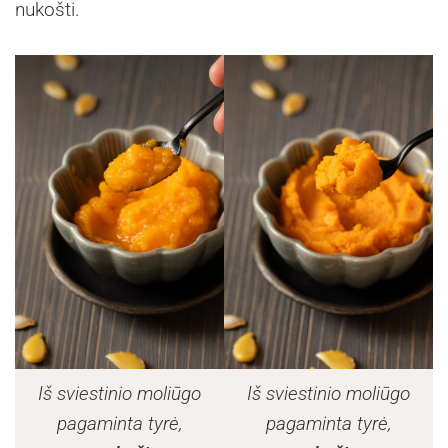
nukošti.
Iš sviestinio moliūgo
Iš sviestinio moliūgo
pagaminta tyrė,
pagaminta tyrė,